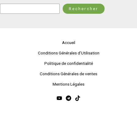
Rechercher
Rechercher
Accueil
Conditions Générales d’Utilisation
Politique de confidentialité
Conditions Générales de ventes
Mentions Légales
©2026 Vivons physio-logique, tous droits réservés
contact : lucie@vivons-physio-logique.com