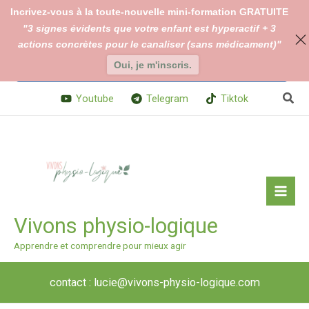
Aller
Incrivez-vous à la toute-nouvelle mini-formation GRATUITE
au
"3 signes évidents que votre enfant est hyperactif + 3
En continuant à utiliser le site, vous acceptez l’utilisation des
contenu
actions concrètes pour le canaliser (sans médicament)"
cookies.
Changer vos paramètres de cookies
Oui, je m'inscris.
Accepter
Rech
Youtube
Telegram
Tiktok
Vivons physio-logique
Apprendre et comprendre pour mieux agir
contact : lucie@vivons-physio-logique.com