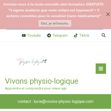
Aller
Incrivez-vous à la toute-nouvelle mini-formation GRATUITE
au
"3 signes évidents que votre enfant est hyperactif + 3
En continuant à utiliser le site, vous acceptez l’utilisation des
contenu
actions concrètes pour le canaliser (sans médicament)"
cookies.
Changer vos paramètres de cookies
Oui, je m'inscris.
Accepter
Rech
Youtube
Telegram
Tiktok
Vivons physio-logique
Apprendre et comprendre pour mieux agir
contact : lucie@vivons-physio-logique.com