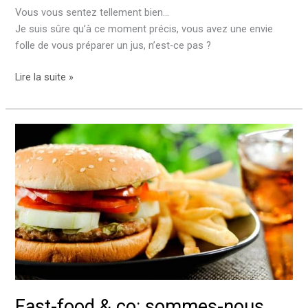
Vous vous sentez tellement bien…
Je suis sûre qu’à ce moment précis, vous avez une envie
folle de vous préparer un jus, n’est-ce pas ?
Lire la suite »
Fast-
food
&
co:
sommes-
nous
nourris?
Fast-food & co: sommes-nous