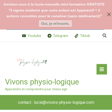
Aller
Incrivez-vous à la toute-nouvelle mini-formation GRATUITE
au
"3 signes évidents que votre enfant est hyperactif + 3
En continuant à utiliser le site, vous acceptez l’utilisation des
contenu
actions concrètes pour le canaliser (sans médicament)"
cookies.
Changer vos paramètres de cookies
Oui, je m'inscris.
Accepter
Rech
Youtube
Telegram
Tiktok
Vivons physio-logique
Apprendre et comprendre pour mieux agir
contact : lucie@vivons-physio-logique.com