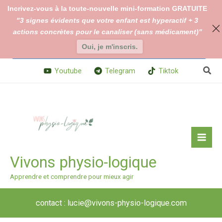
Aller
Incrivez-vous à la toute-nouvelle mini-formation GRATUITE
au
"3 signes évidents que votre enfant est hyperactif + 3
En continuant à utiliser le site, vous acceptez l’utilisation des
contenu
actions concrètes pour le canaliser (sans médicament)"
cookies.
Changer vos paramètres de cookies
Oui, je m'inscris.
Accepter
Rech
Youtube
Telegram
Tiktok
Vivons physio-logique
Apprendre et comprendre pour mieux agir
contact : lucie@vivons-physio-logique.com