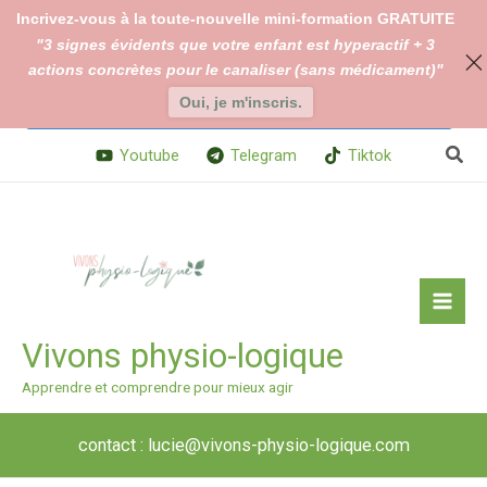
Aller
Incrivez-vous à la toute-nouvelle mini-formation GRATUITE
au
"3 signes évidents que votre enfant est hyperactif + 3
En continuant à utiliser le site, vous acceptez l’utilisation des
contenu
actions concrètes pour le canaliser (sans médicament)"
cookies.
Changer vos paramètres de cookies
Oui, je m'inscris.
Accepter
Rech
Youtube
Telegram
Tiktok
Vivons physio-logique
Apprendre et comprendre pour mieux agir
contact : lucie@vivons-physio-logique.com